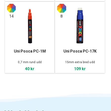
14
8
Uni Posca PC-1M
Uni Posca PC-17K
0,7 mm rund udd
15mm extra bred udd
40 kr
109 kr