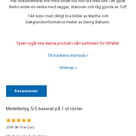
Här dokumenterar hon med bilder hur hon tas med runt i ett galet
Berlin under en vecka med väggar, stationer och tåg gjorda av 1UP.
144 sidor med riktigt bra bilder av Martha och
bakgrundsinformation/texter av Georg Bakunin.
Tyvärr ingår inte denna produkt i vårt sortiment för tillfället.
Till butikens startsida »
Sitemap »
Recensioner
Medelbetyg
5
/5 baserat på
1
st röster.
2018-08-19
av
Quiz