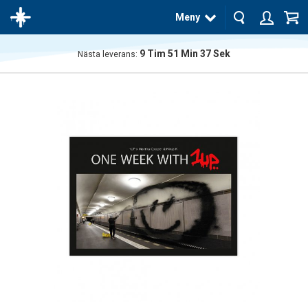
Meny
9
Tim
51
Min
37
Sek
Nästa leverans:
Produkten
har blivit
tillagd i
varukorgen