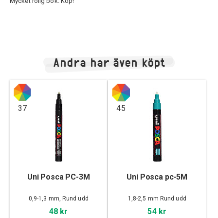
Mycket rolig bok. Köp!
Andra har även köpt
37
45
Uni Posca PC-3M
Uni Posca pc-5M
0,9-1,3 mm, Rund udd
1,8-2,5 mm Rund udd
48 kr
54 kr