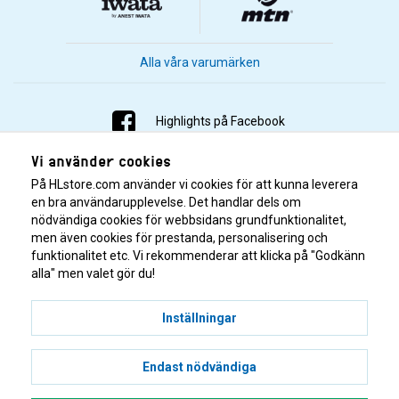
Alla våra varumärken
Highlights på Facebook
Vi använder cookies
Highlights på Instagram
På HLstore.com använder vi cookies för att kunna leverera
Highlights på Youtube
en bra användarupplevelse. Det handlar dels om
nödvändiga cookies för webbsidans grundfunktionalitet,
men även cookies för prestanda, personalisering och
Highlights på Tiktok
funktionalitet etc. Vi rekommenderar att klicka på "Godkänn
alla" men valet gör du!
Inställningar
Endast nödvändiga
© 2001–2026 Highlights/KR Distribution AB.