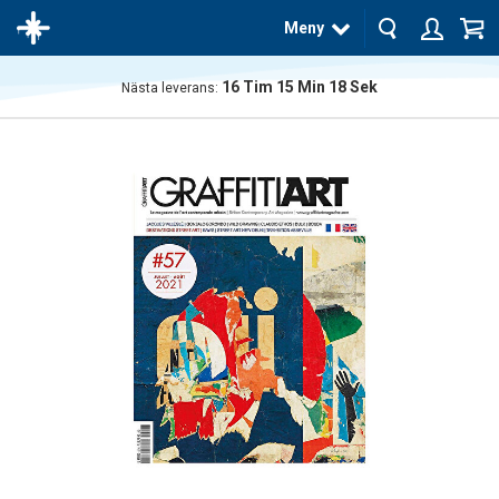
Meny
16
Tim
15
Min
18
Sek
Nästa leverans:
Produkten
har blivit
tillagd i
varukorgen