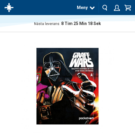
Meny
8
Tim
25
Min
18
Sek
Nästa leverans:
Produkten
har blivit
tillagd i
varukorgen