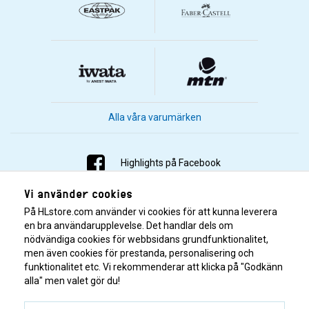
Alla våra varumärken
Highlights på Facebook
Vi använder cookies
Highlights på Instagram
På HLstore.com använder vi cookies för att kunna leverera
Highlights på Youtube
en bra användarupplevelse. Det handlar dels om
nödvändiga cookies för webbsidans grundfunktionalitet,
men även cookies för prestanda, personalisering och
Highlights på Tiktok
funktionalitet etc. Vi rekommenderar att klicka på "Godkänn
alla" men valet gör du!