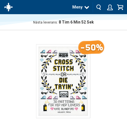
Meny
8
Tim
6
Min
52
Sek
Nästa leverans:
Produkten
har blivit
tillagd i
-50%
varukorgen