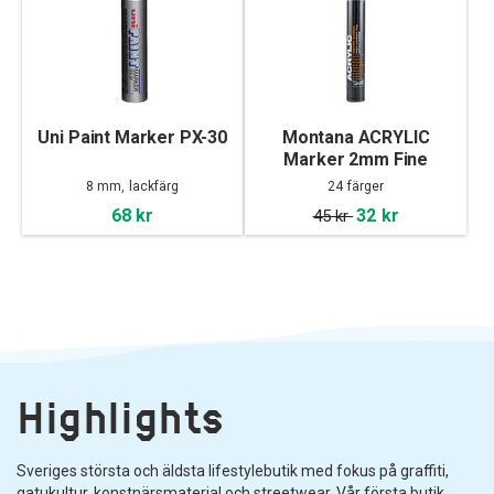
Uni Paint Marker PX-30
Montana ACRYLIC
Marker 2mm Fine
8 mm, lackfärg
24 färger
68 kr
32 kr
45 kr
Highlights
Sveriges största och äldsta lifestylebutik med fokus på graffiti,
gatukultur, konstnärsmaterial och streetwear. Vår första butik