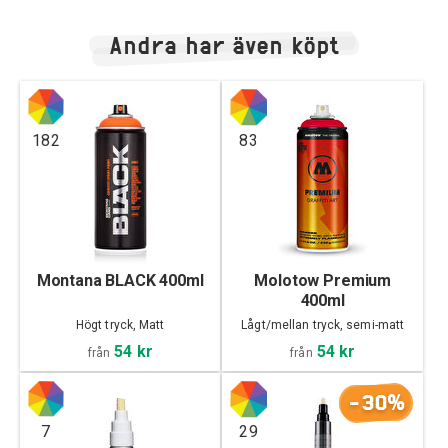
Andra har även köpt
182
83
Montana BLACK 400ml
Molotow Premium
400ml
Högt tryck, Matt
Lågt/mellan tryck, semi-matt
54 kr
54 kr
från
från
-30%
7
29