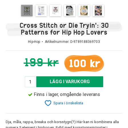
Cross Stitch or Die Tryin': 30
Patterns for Hip Hop Lovers
Hip-Hop • Artikelnummer:
D-9789188369703
199 kr
100 kr
LÄGG I VARUKORG
Finns i lager, omgående leverans
Spara i önskelista
Dja, måla, rappa, breaka och korsstygn(?) Här kan ni kombinera alla
numera 5 element i hiphopen. Fylld med korsstygnsmönster i