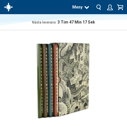
Meny
3
Tim
47
Min
16
Sek
Nästa leverans:
Produkten
har blivit
tillagd i
varukorgen