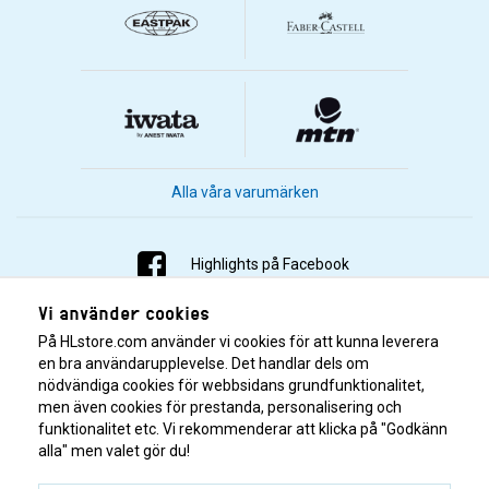
Alla våra varumärken
Highlights på Facebook
Vi använder cookies
Highlights på Instagram
På HLstore.com använder vi cookies för att kunna leverera
Highlights på Youtube
en bra användarupplevelse. Det handlar dels om
nödvändiga cookies för webbsidans grundfunktionalitet,
men även cookies för prestanda, personalisering och
Highlights på Tiktok
funktionalitet etc. Vi rekommenderar att klicka på "Godkänn
alla" men valet gör du!