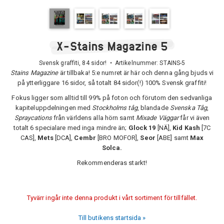
X-Stains Magazine 5
Svensk graffiti, 84 sidor! • Artikelnummer:
STAINS-5
Stains Magazine
är tillbaka! 5:e numret är här och denna gång bjuds vi
på ytterliggare 16 sidor, så totalt 84 sidor(!) 100% Svensk graffiti!
Fokus ligger som alltid till 99% på foton och förutom den sedvanliga
kapiteluppdelningen med
Stockholms tåg
, blandade
Svenska Tåg
,
Spraycations
från världens alla hörn samt
Mixade Väggar
får vi även
totalt 6 specialare med inga mindre än;
Glock 19
[NÄ],
Kid Kash
[7C
CAS],
Mets
[DCA],
Cembr
[BRO MOFOR],
Seor
[ABE] samt
Max
Solca.
Rekommenderas starkt!
Tyvärr ingår inte denna produkt i vårt sortiment för tillfället.
Till butikens startsida »