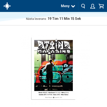
Meny
19
Tim
11
Min
14
Sek
Nästa leverans:
Produkten
har blivit
tillagd i
varukorgen