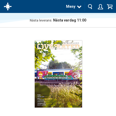
Meny
Nästa vardag 11:00
Nästa leverans:
Produkten
har blivit
tillagd i
varukorgen