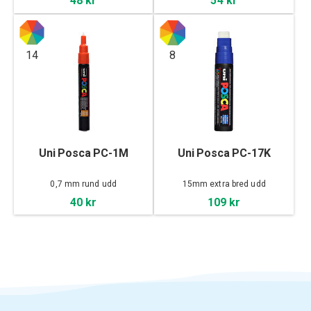
48 kr
54 kr
14
8
Uni Posca PC-1M
Uni Posca PC-17K
0,7 mm rund udd
15mm extra bred udd
40 kr
109 kr