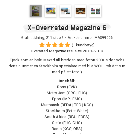
X-Overrated Magazine 6
Graffititidning, 211 sidor! • Artikelnummer:
MA399006
(1 kundbetyg)
Overrated Magazine Issue #6 2018 - 2019
Tjock som en bok! Maxad till bredden med foton 200+ sidor och i
detta nummer en Stockholm specialare med bl a WOL. Irok är t o m
med på ett foto:)
Innehåll:
Ross (EVK)
Metro Jam (ORG | EHC)
Epos (IMP | FMS)
Murmansk (BEDA | TPD | KGS)
Stockholm (Peter White)
South Africa (RFA | FOFS)
Serio (EHC| GHS)
Rams (KGS| OBS)