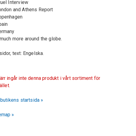
ruel Interview
ondon and Athens Report
openhagen
pain
ermany
 much more around the globe.
sidor
, text
: Engelska.
ärr ingår inte denna produkt i vårt sortiment för
fället.
l butikens startsida »
emap »