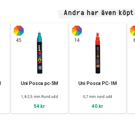
Andra har även köpt
45
14
M
Uni Posca pc-5M
Uni Posca PC-1M
d
1,8-2,5 mm Rund udd
0,7 mm rund udd
54 kr
40 kr