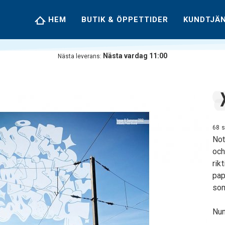
HEM
BUTIK & ÖPPETTIDER
KUNDTJÄ
Nästa vardag 11:00
Nästa leverans:
68 s
Not
och
rikt
pap
som
Nu