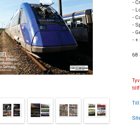
- C
- L
- C
- S
- G
- +
68 
Tyv
till
Til
Sit