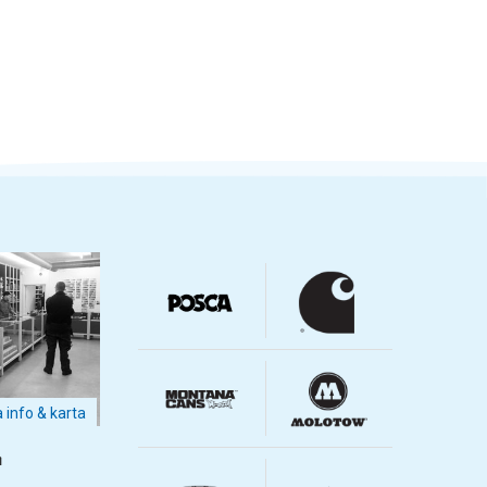
a info & karta
m