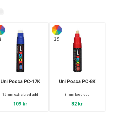
8
35
Uni Posca PC-17K
Uni Posca PC-8K
15mm extra bred udd
8 mm bred udd
109 kr
82 kr