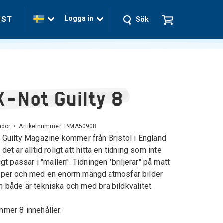
Logga in
NST
Sök
X-Not Guilty 8
idor • Artikelnummer:
P-MA50908
 Guilty
Magazine
kommer från
Bristol
i England
 det är alltid roligt att hitta en
tidning som
inte
igt
passar
i "mallen"
.
Tidningen
"
briljerar
" på
matt
per och
med en enorm
mängd
atmosfär bilder
 både är tekniska och med bra
bildkvalitet.
mmer 8
innehåller
: