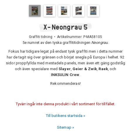
X-Neongrau 5
Graffiti tidning • Artikelnummer:
P-MA58105
5e numret av den tyska graffititidningen
Neongrau
.
Fokus har tidigare legat på endast tysk graffiti men i detta nummer
har de tagit sig över gränsen och börjat snegla på Europa i helhet. 92
sidor proppfyllda med mestadels panels, men även ett gäng godståg
och även specialare med
Slayer
,
Geier & Zwik
,
Raek
, och
INKSULIN Crew
.
Rekommenderas!
Tyvärr ingår inte denna produkt i vårt sortiment för tillfället.
Till butikens startsida »
Sitemap »