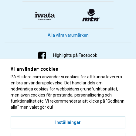
Alla våra varumärken
Highlights på Facebook
Vi använder cookies
Highlights på Instagram
På HLstore.com använder vi cookies för att kunna leverera
Highlights på Youtube
en bra användarupplevelse. Det handlar dels om
nödvändiga cookies för webbsidans grundfunktionalitet,
men även cookies för prestanda, personalisering och
Highlights på Tiktok
funktionalitet etc. Vi rekommenderar att klicka på "Godkänn
alla" men valet gör du!
Inställningar