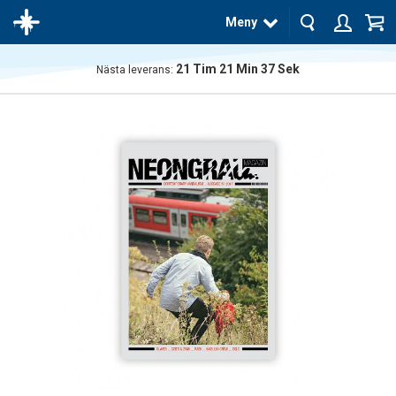
Meny
21
Tim
21
Min
37
Sek
Nästa leverans:
Produkten
har blivit
tillagd i
varukorgen