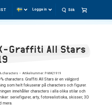
Logga in
NST
Sök
X-Graffiti All Stars
19
% characters • Artikelnummer:
P-MA21919
% characters. Graffiti All Stars är en välgjord
ning som helt fokuserar på characters och figurer.
ningen innehåller characters i alla olika stilar och
niker: seriefigurer, arty, fotorealistiska, skisser, 3D
 mera.