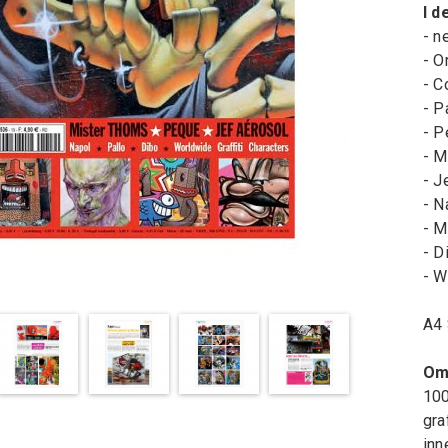
I d
- n
- Or
- C
- P
- P
- M
- J
- N
- M
- D
- W
A4 
Om 
100
gra
inn