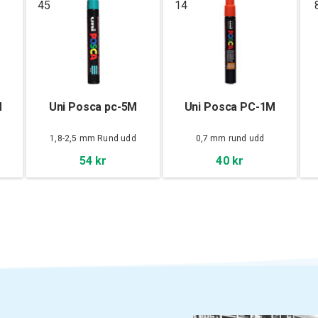
45
14
M
Uni Posca pc-5M
Uni Posca PC-1M
d
1,8-2,5 mm Rund udd
0,7 mm rund udd
54 kr
40 kr