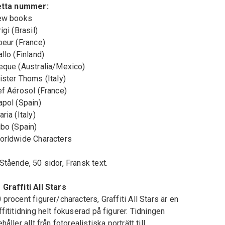
etta nummer:
ew books
igi (Brasil)
oeur (France)
allo (Finland)
eque (Australia/Mexico)
ister Thoms (Italy)
ef Aérosol (France)
apol (Spain)
aria (Italy)
ibo (Spain)
orldwide Characters
Stående, 50 sidor, Fransk text.
Graffiti All Stars
 procent figurer/characters, Graffiti All Stars är en
ffititidning helt fokuserad på figurer. Tidningen
ehåller allt från fotorealistiska porträtt till