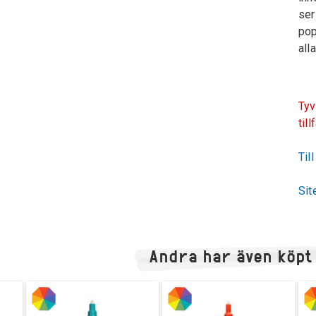
ser
pop
all
Tyv
till
Til
Sit
Andra har även köpt