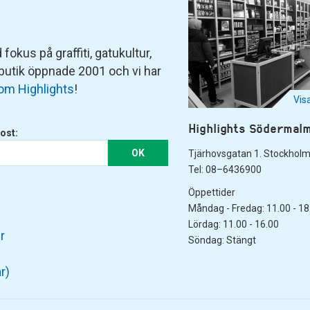
fokus på graffiti, gatukultur,
 butik öppnade 2001 och vi har
om Highlights
!
Vis
Highlights Södermal
ost:
OK
Tjärhovsgatan 1. Stockhol
Tel: 08–6436900
Öppettider
Måndag - Fredag: 11.00 - 18
Lördag: 11.00 - 16.00
r
Söndag: Stängt
r)