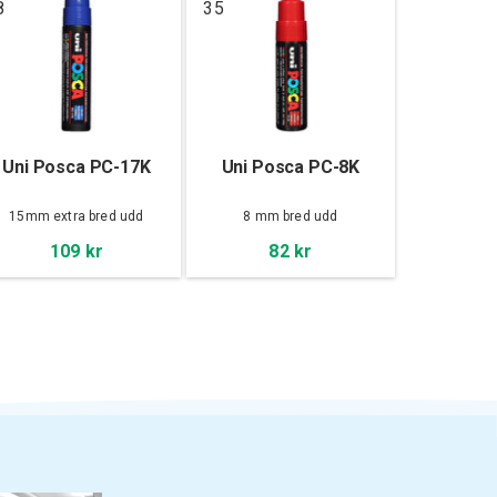
8
35
Uni Posca PC-17K
Uni Posca PC-8K
15mm extra bred udd
8 mm bred udd
109 kr
82 kr