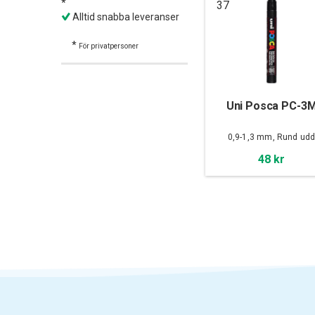
*
37
Alltid snabba leveranser
*
För privatpersoner
Uni Posca PC-3
0,9-1,3 mm, Rund ud
48 kr