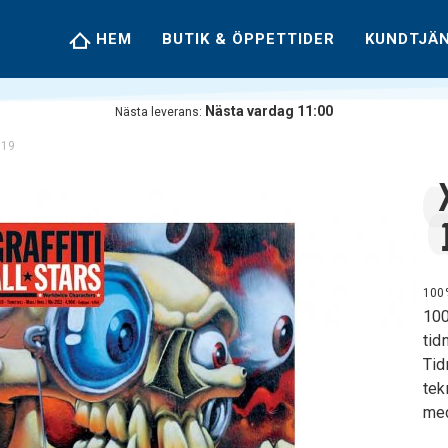
HEM
BUTIK & ÖPPETTIDER
KUNDTJÄ
Nästa vardag 11:00
Nästa leverans:
s 19
100
100
tid
Tid
tek
med