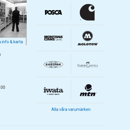
a info & karta
m
m
.00
Alla våra varumärken