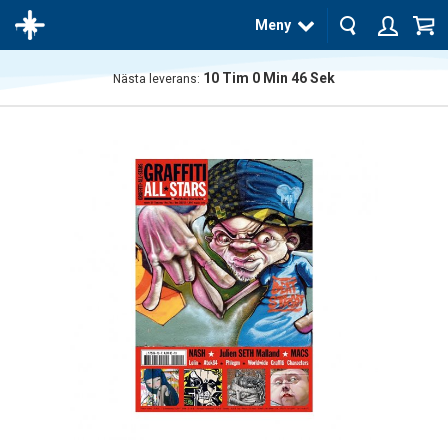
Meny
10
Tim
0
Min
45
Sek
Nästa leverans:
Produkten
har blivit
tillagd i
varukorgen