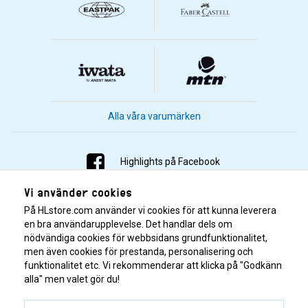
Alla våra varumärken
Highlights på Facebook
Vi använder cookies
Highlights på Instagram
På HLstore.com använder vi cookies för att kunna leverera
Highlights på Youtube
en bra användarupplevelse. Det handlar dels om
nödvändiga cookies för webbsidans grundfunktionalitet,
men även cookies för prestanda, personalisering och
Highlights på Tiktok
funktionalitet etc. Vi rekommenderar att klicka på "Godkänn
alla" men valet gör du!