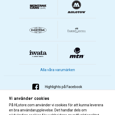
Alla våra varumärken
Highlights på Facebook
Vi använder cookies
Highlights på Instagram
På HLstore.com använder vi cookies för att kunna leverera
Highlights på Youtube
en bra användarupplevelse. Det handlar dels om