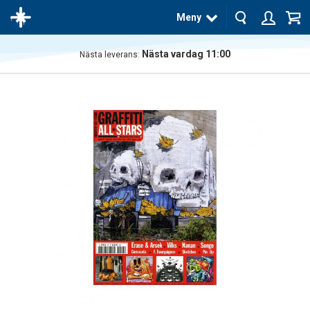
Meny
Nästa vardag 11:00
Nästa leverans:
Produkten
har blivit
tillagd i
varukorgen