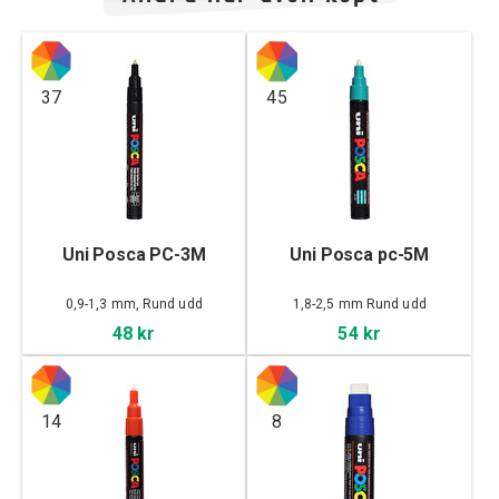
37
45
Uni Posca PC-3M
Uni Posca pc-5M
0,9-1,3 mm, Rund udd
1,8-2,5 mm Rund udd
48 kr
54 kr
14
8