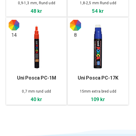
0,9-1,3 mm, Rund udd
1,8-2,5 mm Rund udd
48 kr
54 kr
14
8
Uni Posca PC-1M
Uni Posca PC-17K
0,7 mm rund udd
15mm extra bred udd
40 kr
109 kr