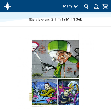
Meny
2
Tim
19
Min
0
Sek
Nästa leverans:
Produkten
har blivit
tillagd i
varukorgen