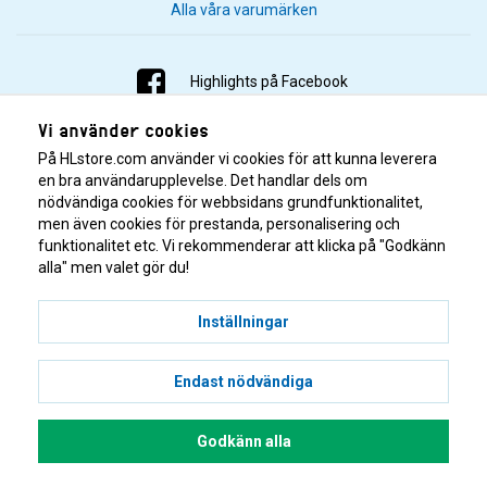
Alla våra varumärken
Highlights på Facebook
Vi använder cookies
Highlights på Instagram
På HLstore.com använder vi cookies för att kunna leverera
Highlights på Youtube
en bra användarupplevelse. Det handlar dels om
nödvändiga cookies för webbsidans grundfunktionalitet,
men även cookies för prestanda, personalisering och
Highlights på Tiktok
funktionalitet etc. Vi rekommenderar att klicka på "Godkänn
alla" men valet gör du!
Inställningar
Endast nödvändiga
© 2001–2026 Highlights/KR Distribution AB.
Godkänn alla