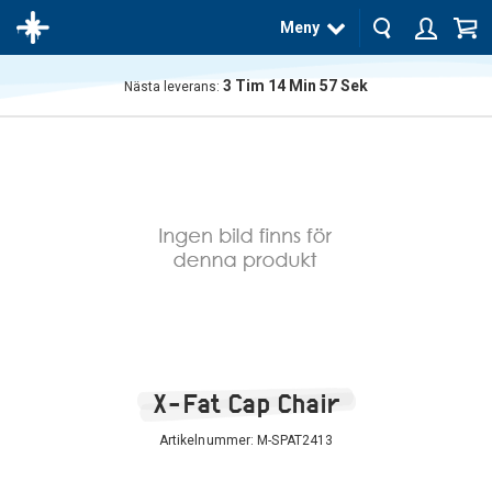
Meny
3
Tim
14
Min
57
Sek
Nästa leverans:
Produkten
har blivit
tillagd i
varukorgen
X-Fat Cap Chair
Artikelnummer:
M-SPAT2413