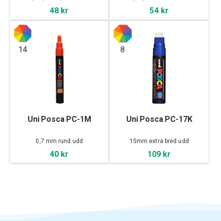
48 kr
54 kr
14
8
Uni Posca PC-1M
Uni Posca PC-17K
0,7 mm rund udd
15mm extra bred udd
40 kr
109 kr