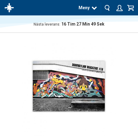
Meny
16
Tim
27
Min
49
Sek
Nästa leverans:
Produkten
har blivit
tillagd i
varukorgen