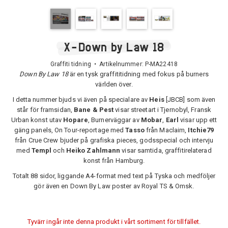
X-Down by Law 18
Graffiti tidning • Artikelnummer:
P-MA22418
Down By Law 18
är en tysk graffititidning med fokus på burners
världen över.
I detta nummer bjuds vi även på specialare av
Heis
[JBCB] som även
står för framsidan,
Bane & Pest
visar streetart i Tjernobyl, Fransk
Urban konst utav
Hopare
, Burnerväggar av
Mobar
,
Earl
visar upp ett
gäng panels, On Tour-reportage med
Tasso
från Maclaim,
Itchie79
från Crue Crew bjuder på grafiska pieces, godsspecial och intervju
med
Templ
och
Heiko Zahlmann
visar samtida, graffitirelaterad
konst från Hamburg.
Totalt 88 sidor, liggande A4-format med text på Tyska och medföljer
gör även en Down By Law poster av Royal TS & Omsk.
Tyvärr ingår inte denna produkt i vårt sortiment för tillfället.