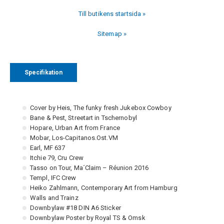
Till butikens startsida »
Sitemap »
Specifikation
Cover by Heis, The funky fresh Jukebox Cowboy
Bane & Pest, Streetart in Tschernobyl
Hopare, Urban Art from France
Mobar, Los-Capitanos.Ost.VM
Earl, MF 637
Itchie 79, Cru Crew
Tasso on Tour, Ma´Claim – Réunion 2016
Templ, IFC Crew
Heiko Zahlmann, Contemporary Art from Hamburg
Walls and Trainz
Downbylaw #18 DIN A6 Sticker
Downbylaw Poster by Royal TS & Omsk