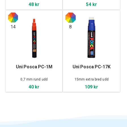
48 kr
54 kr
14
8
Uni Posca PC-1M
Uni Posca PC-17K
0,7 mm rund udd
15mm extra bred udd
40 kr
109 kr