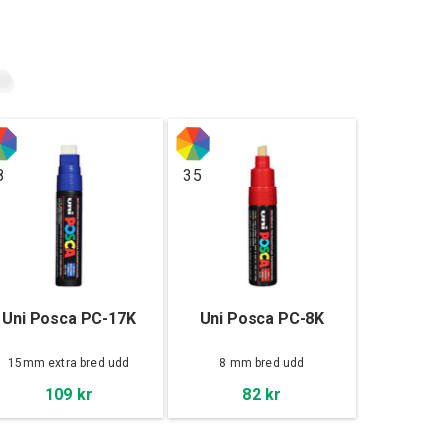
8
35
Uni Posca PC-17K
Uni Posca PC-8K
15mm extra bred udd
8 mm bred udd
109 kr
82 kr