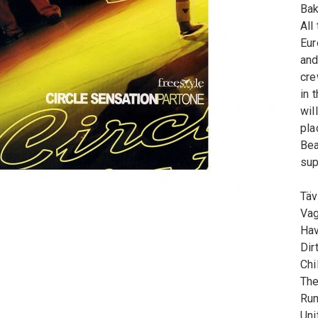
Bak
All
Eur
and
cre
in 
wil
pla
Bea
sup
Täv
Vag
Hav
Dir
Chi
The
Rum
Uni