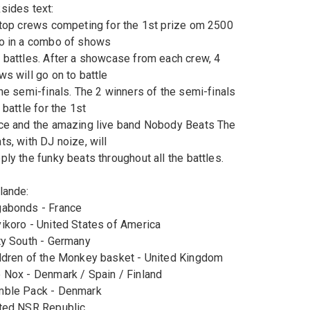
sides text:
 top crews competing for the 1st prize om 2500
o in a combo of shows
 battles. After a showcase from each crew, 4
ws will go on to battle
the semi-finals. The 2 winners of the semi-finals
l battle for the 1st
ce and the amazing live band Nobody Beats The
ts, with DJ noize, will
ply the funky beats throughout all the battles.
lande:
abonds - France
ikoro - United States of America
ty South - Germany
ldren of the Monkey basket - United Kingdom
 Nox - Denmark / Spain / Finland
ble Pack - Denmark
ted NSR Republic