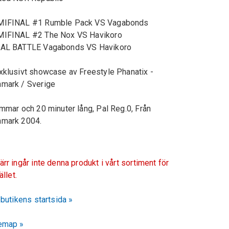
MIFINAL #1 Rumble Pack VS Vagabonds
IFINAL #2 The Nox VS Havikoro
AL BATTLE Vagabonds VS Havikoro
xklusivt showcase av Freestyle Phanatix -
mark / Sverige
immar och 20 minuter lång, Pal Reg.0, Från
mark 2004.
ärr ingår inte denna produkt i vårt sortiment för
fället.
l butikens startsida »
emap »