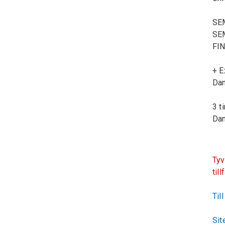
SE
SEM
FIN
+ E
Dan
3 t
Dan
Tyv
till
Til
Sit