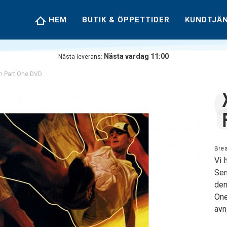
HEM
BUTIK & ÖPPETTIDER
KUNDTJÄ
Nästa vardag 11:00
Nästa leverans:
on Part One DVD
Brea
Vi 
Sen
den
One
avn