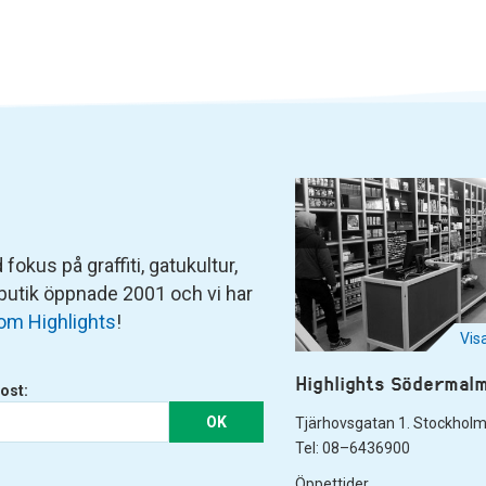
fokus på graffiti, gatukultur,
 butik öppnade 2001 och vi har
om Highlights
!
Vis
Highlights Södermal
ost:
OK
Tjärhovsgatan 1. Stockhol
Tel: 08–6436900
Öppettider