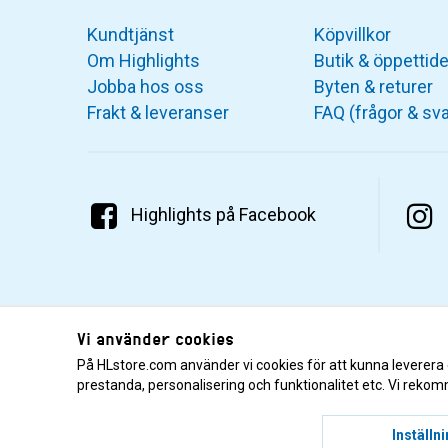
Kundtjänst
Köpvillkor
Om Highlights
Butik & öppettide
Jobba hos oss
Byten & returer
Frakt & leveranser
FAQ (frågor & sva
Highlights på Facebook
Vi använder cookies
På HLstore.com använder vi cookies för att kunna leverera
prestanda, personalisering och funktionalitet etc. Vi rekom
© 2001–2026 Highlights/KR Distribution AB.
Inställn