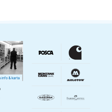
a info & karta
m
m