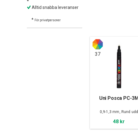
*
Alltid snabba leveranser
*
För privatpersoner
37
Uni Posca PC-3
0,9-1,3 mm, Rund ud
48 kr