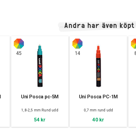
Andra har även köpt
45
14
M
Uni Posca pc-5M
Uni Posca PC-1M
d
1,8-2,5 mm Rund udd
0,7 mm rund udd
54 kr
40 kr