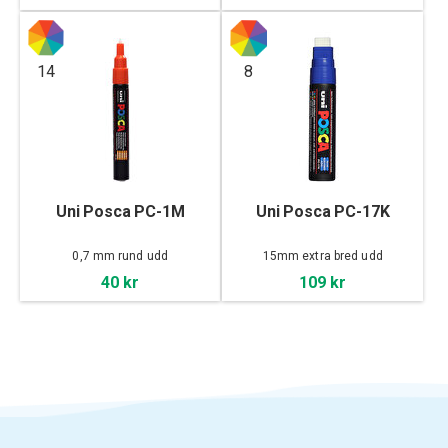
14
8
Uni Posca PC-1M
Uni Posca PC-17K
0,7 mm rund udd
15mm extra bred udd
40 kr
109 kr