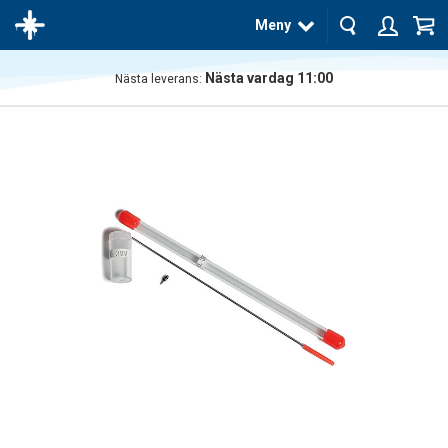
Meny
Nästa vardag 11:00
Nästa leverans:
Produkten
har blivit
tillagd i
varukorgen