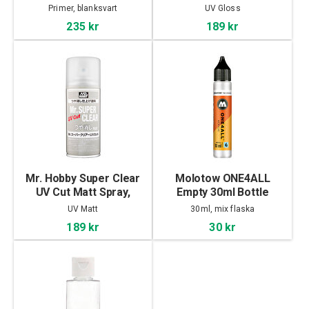
Spray, 170ml
170ml
Primer, blanksvart
UV Gloss
235 kr
189 kr
Mr. Hobby Super Clear
Molotow ONE4ALL
UV Cut Matt Spray,
Empty 30ml Bottle
170ml
UV Matt
30ml, mix flaska
189 kr
30 kr