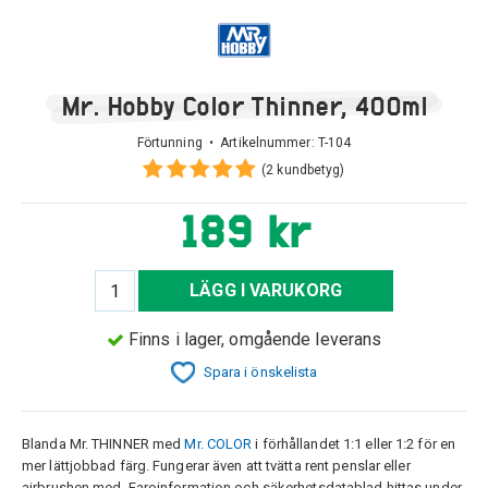
Mr. Hobby Color Thinner, 400ml
Förtunning • Artikelnummer:
T-104
(2 kundbetyg)
189 kr
LÄGG I VARUKORG
Finns i lager, omgående leverans
Spara i önskelista
Blanda Mr. THINNER med
Mr. COLOR
i förhållandet 1:1 eller 1:2 för en
mer lättjobbad färg. Fungerar även att tvätta rent penslar eller
airbrushen med. Faroinformation och säkerhetsdatablad hittas under