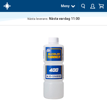
Meny
Nästa vardag 11:00
Nästa leverans:
Produkten
har blivit
tillagd i
varukorgen