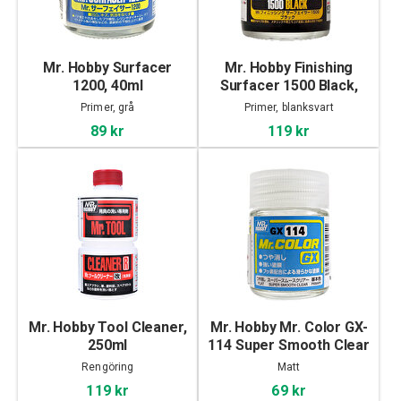
Mr. Hobby Surfacer
Mr. Hobby Finishing
1200, 40ml
Surfacer 1500 Black,
40ml
Primer, grå
Primer, blanksvart
89 kr
119 kr
Mr. Hobby Tool Cleaner,
Mr. Hobby Mr. Color GX-
250ml
114 Super Smooth Clear
Flat, 18ml
Rengöring
Matt
119 kr
69 kr