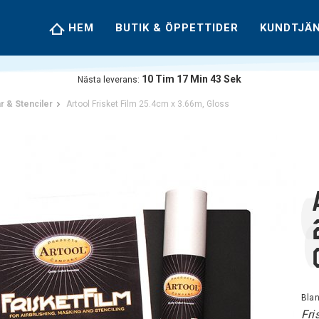
HEM
BUTIK & ÖPPETTIDER
KUNDTJÄ
10
Tim
17
Min
42
Sek
Nästa leverans:
ar & Stenciler
Artool Frisket Film 25.4cm x 3.66m, Gloss
Bla
Fri