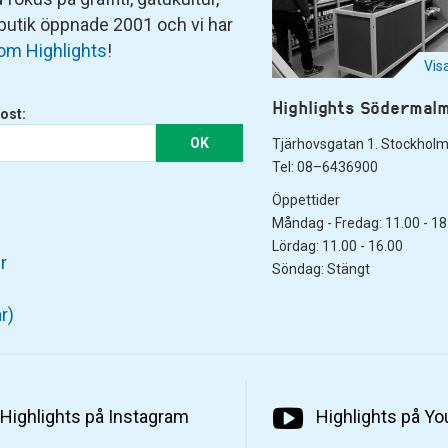
 butik öppnade 2001 och vi har
om Highlights
!
Vis
Highlights Södermal
ost:
OK
Tjärhovsgatan 1. Stockhol
Tel: 08–6436900
Öppettider
Måndag - Fredag: 11.00 - 18
Lördag: 11.00 - 16.00
r
Söndag: Stängt
r)
Highlights på Instagram
Highlights på Y