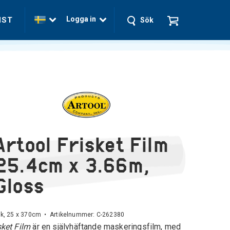
Logga in
NST
Sök
Artool Frisket Film
25.4cm x 3.66m,
Gloss
nk, 25 x 370cm • Artikelnummer:
C-262380
sket Film
är en självhäftande maskeringsfilm, med