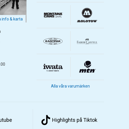
a info & karta
m
m
.00
Alla våra varumärken
outube
Highlights på Tiktok