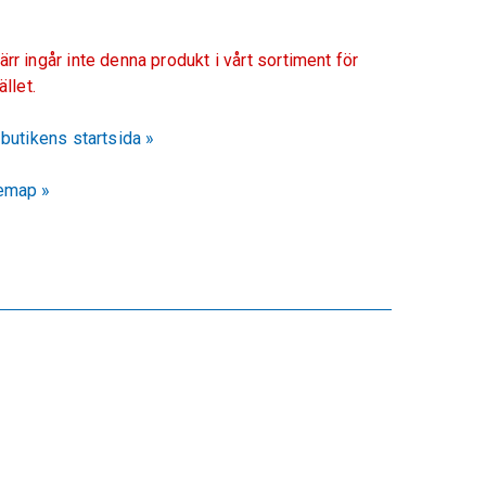
ärr ingår inte denna produkt i vårt sortiment för
fället.
l butikens startsida »
emap »