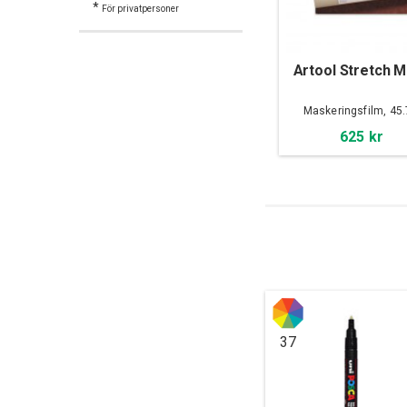
*
För privatpersoner
Artool Stretch 
Maskeringsfilm, 45.
915cm
625 kr
37