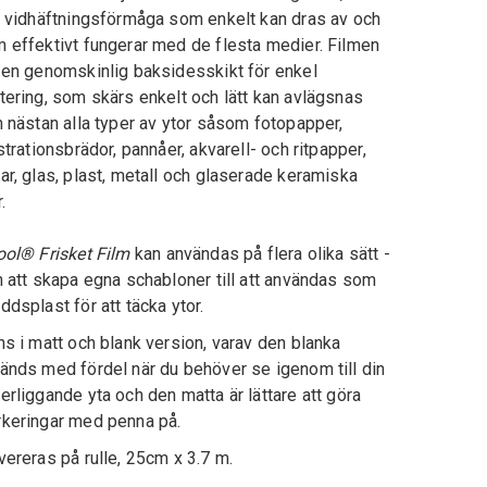
, vidhäftningsförmåga som enkelt kan dras av och
 effektivt fungerar med de flesta medier. Filmen
 en genomskinlig baksidesskikt för enkel
tering, som skärs enkelt och lätt kan avlägsnas
n nästan alla typer av ytor såsom fotopapper,
ustrationsbrädor, pannåer, akvarell- och ritpapper,
ar, glas, plast, metall och glaserade keramiska
.
ool® Frisket Film
kan användas på flera olika sätt -
n att skapa egna schabloner till att användas som
ddsplast för att täcka ytor.
ns i matt och blank version, varav den blanka
änds med fördel när du behöver se igenom till din
erliggande yta och den matta är lättare att göra
keringar med penna på.
ereras på rulle, 25cm x 3.7 m.