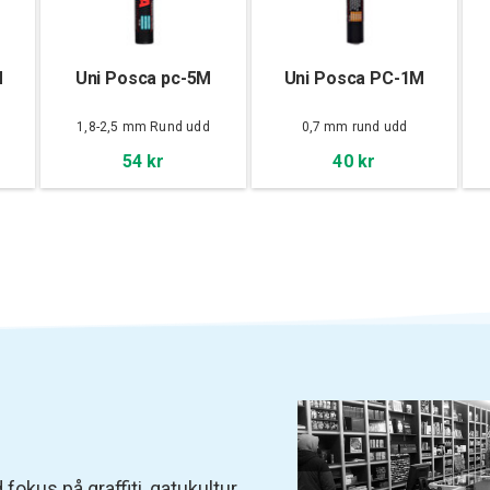
M
Uni Posca pc-5M
Uni Posca PC-1M
d
1,8-2,5 mm Rund udd
0,7 mm rund udd
54 kr
40 kr
fokus på graffiti, gatukultur,