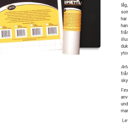
låg
som
har
han
frå
ill
duk
ytor
Art
frå
sky
Fin
anv
und
mar
Lev