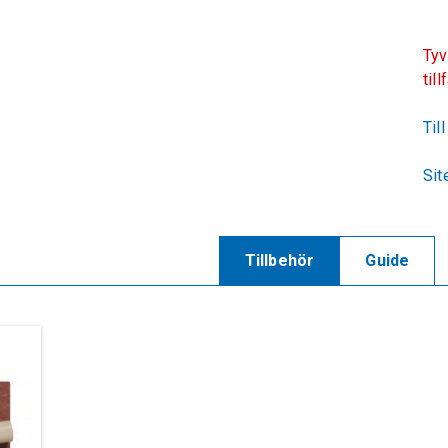
Tyv
till
Til
Sit
Tillbehör
Guide