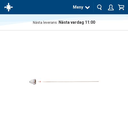
Meny
Nästa vardag 11:00
Nästa leverans:
Produkten
har blivit
tillagd i
varukorgen