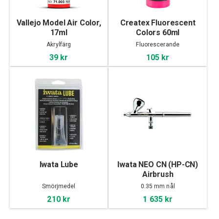
Vallejo Model Air Color,
Createx Fluorescent
17ml
Colors 60ml
Akrylfärg
Fluorescerande
39 kr
105 kr
Iwata Lube
Iwata NEO CN (HP-CN)
Airbrush
Smörjmedel
0.35 mm nål
210 kr
1 635 kr